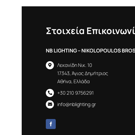
Στοιχεία Επικοινων
NB LIGHTING – NIKOLOPOULOS BRO
Λεκανίδη Νικ. 10
17343, Άγιος Δημήτριος
Αθήνα, Ελλάδα
+30 210 9756291
info@nblighting.gr