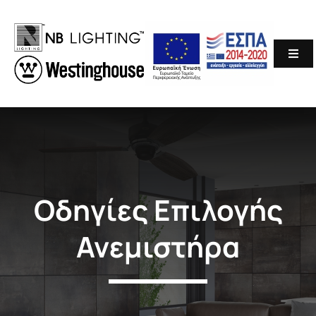
Skip
to
content
Togg
Navi
Αρχική
Εταιρεία
Προϊόντα
Οδηγίες Επιλογής
Westinghouse
Ανεμιστήρα
Blog