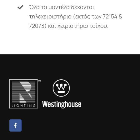
Όλα τα μοντέλα δέχονται
τηλεχειριστήριο (εκτός των 72154 &
72073) και χειριστήριο τοίχου.