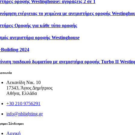
στήρες οροφής Westinghouse: αγοράζεις 2 σε 1
ονόμηση ενέργειας το χειμώνα με ανεμιστήρες οροφής Westingho
στήρες Οροφής για κάθε τύπο οροφής
σμός ανεμιστήρα οροφής Westinghouse
+Building 2024
ίνιση παιδικού δωματίου με ανεμιστήρα οροφής Turbo II Westin
κοινωνία
Λεκανίδη Νικ. 10
17343, Άγιος Δημήτριος
Αθήνα, Ελλάδα
+30 210 9756291
info@nblighting.gr
σιμοι Σύνδεσμοι
Αρχική