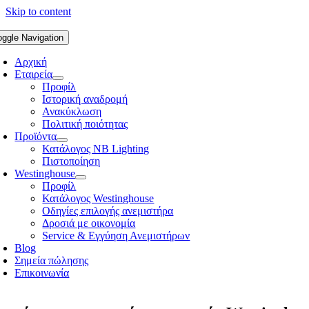
Skip to content
oggle Navigation
Αρχική
Εταιρεία
Προφίλ
Ιστορική αναδρομή
Ανακύκλωση
Πολιτική ποιότητας
Προϊόντα
Κατάλογος NB Lighting
Πιστοποίηση
Westinghouse
Προφίλ
Κατάλογος Westinghouse
Οδηγίες επιλογής ανεμιστήρα
Δροσιά με οικονομία
Service & Εγγύηση Ανεμιστήρων
Blog
Σημεία πώλησης
Επικοινωνία